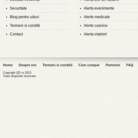
Securitate
Alerta evenimente
Blog pentru uituci
Alerte medicale
Termeni si conditii
Alerte casnice
Contact
Alerta intalniri
Home
Despre noi
Termeni si conditii
Cum cumpar
Parteneri
FAQ
Copyright QD.ro 2013.
Toate drepturile rezervate.