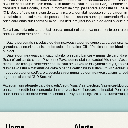
nivel de securitate ca cele realizate la bancomat sau in mediul fizic, la comercia
transferata sau stocata, la nici un moment de timp, pe serverele noastre sau pe s
"3-D Secure" este un sistem de autentificare a identitatii posesorilor de carduri 
securitate cunoscut numai de posesor si se desfasoara numai pe serverele Visa 
orice card emis sub licenta Visa sau MasterCard, inclusiv cele de debit si cele ele
Daca tranzactia prin card a fost reusita, urmatorul ecran va multumeste pentru com
primi de asemenea prin e-mail.
Datele personale introduse de dumneavoastra pentru completarea comenzii sa int
garanteaza securitatea sistemelor sale informatice. Cititi "Politica de confidentia
subiect.
Datele dumneavoastra in cazul platilor prin card bancar – numar de card, data expira
Secure" aplicat de catre ePayment / PayU pentru plata cu carduri Visa sau Master
moment de timp, pe serverele noastre sau pe serverele ePayment / PayU, aceastea 
dumneavoastra a fost emis de catre o banca certificata in sistemul "3-D Secure",
introducerea unui cod/parola secreta stiuta numai de dumneavoastra, similar codulu
legate de sistemul "3-D Secure".
Acceptam urmatoarele carti de credit/debit: Visa, Visa Electron, Mastercard/Euroc
bancar de credit/debit comanda dumneavoastra va fi procesata imediat. Pentru co
doar dupa confirmarea creditarii contului ePayment / PayU cu suma transferata, in
Home
Alerte