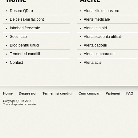
Despre QD.ro
Alerta zile de nastere
De ce sa-mi fac cont
Alerte medicale
Intrebari frecvente
Alerta intalniri
Securitate
Alerta scadenta utilitati
Blog pentru uituci
Alerta cadouri
Termeni si conditii
Alerta cumparaturi
Contact
Alerta acte
Home
Despre noi
Termeni si conditii
Cum cumpar
Parteneri
FAQ
Copyright QD.ro 2013.
Toate drepturile rezervate.