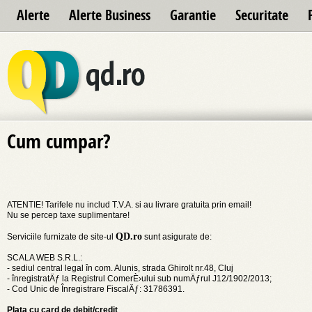
Alerte
Alerte Business
Garantie
Securitate
Cum cumpar?
ATENTIE! Tarifele nu includ T.V.A. si au livrare gratuita prin email!
Nu se percep taxe suplimentare!
QD.ro
Serviciile furnizate de site-ul
sunt asigurate de:
SCALA WEB S.R.L.:
- sediul central legal în com. Alunis, strada
Ghirolt nr.48, Cluj
- înregistratÄƒ la Re
gistrul ComerÈ›ului sub numÄƒrul J12/1902/2013;
- Cod Unic de Înregis
trare FiscalÄƒ: 31786391.
Plata cu card de debit/credit