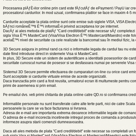
Procesarea plÄƒÈ›ilor online prin card este fÄƒcutÄƒ de ePayment / PayU iar cred
procesatorul cardurilor. In mod uzual, confirmarea platilor se face in maxim 4-5 mi
Cardurile acceptate la plata online sunt cele emise sub siglele VISA, VISA Elec
bÄƒnci româneÈ™ti È™i informaÈ›ii privind acceptarea lor pe internet.
DacÄƒ ai ales metoda de platÄƒ "Card credit/debit" este necesar sÄƒ completezi u
sigla Visa È™i MasterCard (Visa/Visa Electron È™i Mastercard/Maestro) este folos
acelaÈ™i nivel de securitate ca cele realizate la bancomat sau în mediul fizic, la
3D Secure asigura in primul rand ca nici o informatie legata de cardul tau nu est
date fiind introduse direct in sistemele Visa si MasterCard.
In plus, 3D Secure este un sistem de autentificare a identitatii posesorilor de ca
securitate cunoscut numai de posesor si se desfasoara numai pe serverele Visa
Sistemul 3D Secure permite efectuarea de cumparaturi on-line cu orice card emis s
Sunt acceptate si cardurile virtuale emise de aceste organizatii.
Daca tranzactia prin card a fost reusita, urmatorul ecran iti multumeste pentru com
primi de asemenea si prin email.
Pe emailul dvs. veti primi chitanta de plata online catre QD.ro si confirmarea credit
Informatiile personale nu sunt transferate catre alte terte parti, nici de catre Scal
persoanele la care se va face facturarea si livrarea.
Adresa de e-mail are importanta extrema deoarece informatiile legate de comanda
O adresa de e-mail incorecta incetineste intregul proces de comanda a produsului
informeze asupra starii comenzii dumneavoastra.
Daca ati ales metoda de plata "Card credit/debit" este necesar sa completati un f
sub sigla Visa si MasterCard (Visa/Visa Electron si Mastercard/Maestro) este folos