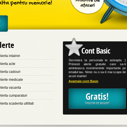
Intalnire de
ealta pentru memorie!
afaceri
!
lerte
Cont Basic
Alerta intalniri
Secretara ta personala te asteapta :)
Alerta acte
Primesti alerte gratuite care sa-ti
aminteasca evenimentele importante pe
Alerta cadouri
emailul tau. Nimic nu o sa-ti mai scape de
acum inainte!
Alerte medicale
Avantaje cont Basic
Alerta vacanta
Gratis!
Alerta cumparaturi
Inscrie-te acum!
Alerta scadenta utilitati