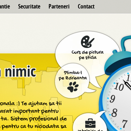
antie
Securitate
Parteneri
Contact
Curs de pictura
pe sticla
 nimic
Plimba-l
pe Zdreanta
nala :) Te ajutam sa tii
varat important pentru
a ta. Sistem profesional de
S pentru ca tu niciodata sa