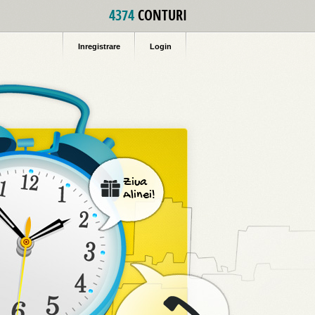
4374
CONTURI
Inregistrare
Login
Ziua
Alinei!