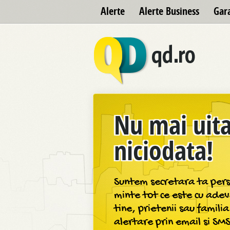
Alerte
Alerte Business
Gar
Nu mai uita
niciodata!
Suntem secretara ta perso
minte tot ce este cu ade
tine, prietenii sau famili
alertare prin email si SM