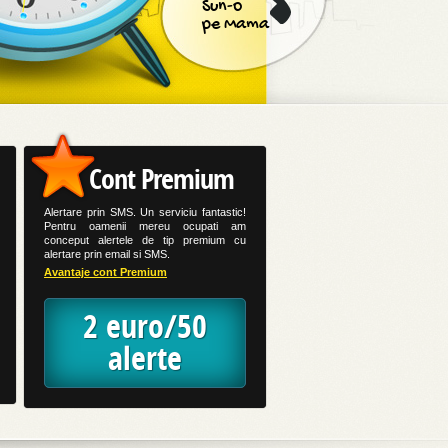
Sun-o
pe Mama
Cont Premium
Alertare prin SMS. Un serviciu fantastic!
Pentru oamenii mereu ocupati am
conceput alertele de tip premium cu
alertare prin email si SMS.
Avantaje cont Premium
2 euro/50
alerte