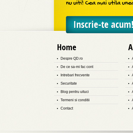
nu uiti! Cea mai utila un
Inscrie-te acum
Home
A
Despre QD.ro
De ce sa-mi fac cont
Intrebari frecvente
Securitate
Blog pentru uituci
Termeni si conditii
Contact